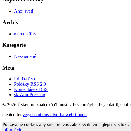
Ahoj svet!
Archív
marec 2016
Kategórie
Nezaradené
Meta
Prihlásiť sa
Položky
RSS
2.0
Komentáre v
RSS
sk.WordPress.org
© 2026 Ústav pre znaleckú činnosť v Psychológii a Psychiatrii, spol. s
created by
vega solutions - tvorba webstránok
Používame cookies aby sme pre vás zabezpečili ten najlepší zážitok 
informácií