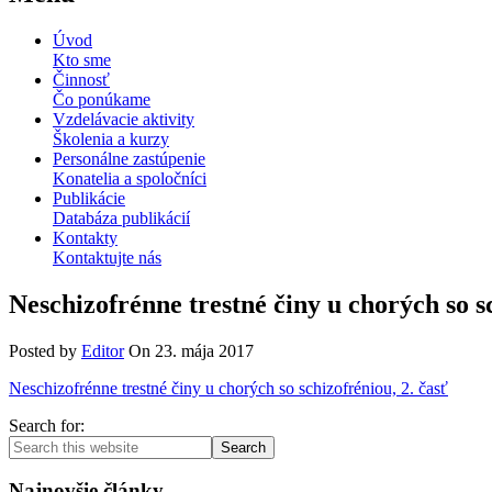
Úvod
Kto sme
Činnosť
Čo ponúkame
Vzdelávacie aktivity
Školenia a kurzy
Personálne zastúpenie
Konatelia a spoločníci
Publikácie
Databáza publikácií
Kontakty
Kontaktujte nás
Neschizofrénne trestné činy u chorých so sc
Posted by
Editor
On
23. mája 2017
Neschizofrénne trestné činy u chorých so schizofréniou, 2. časť
Search for:
Search
Najnovšie články