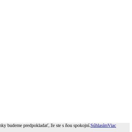
ánky budeme predpokladať, že ste s ňou spokojní.
Súhlasím
Viac